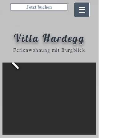
Jetzt buchen
V
H
illa
ardegg
Ferienwohnung mit Burgblick